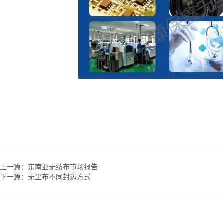
上一篇：
东南亚无纺布市场报告
下一篇：
无尘布不同封边方式