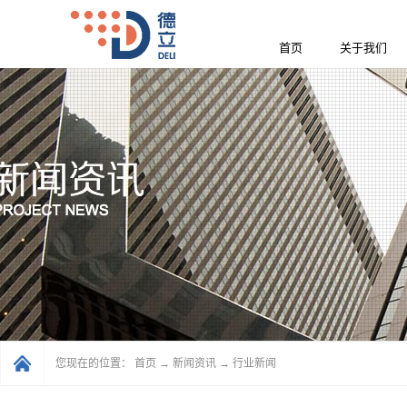
首页
关于我们
您现在的位置：
首页
→
新闻资讯
→
行业新闻