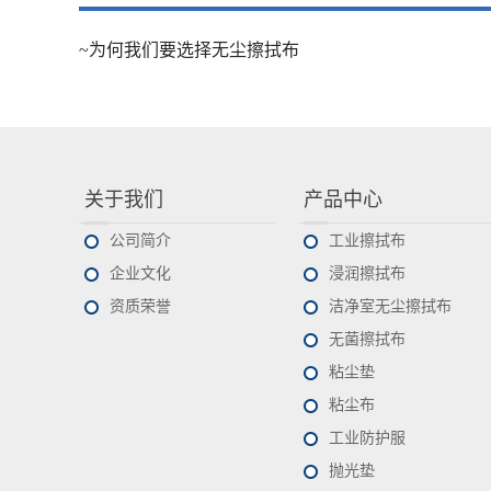
~为何我们要选择无尘擦拭布
关于我们
产品中心
公司简介
工业擦拭布
企业文化
浸润擦拭布
资质荣誉
洁净室无尘擦拭布
无菌擦拭布
粘尘垫
粘尘布
工业防护服
抛光垫