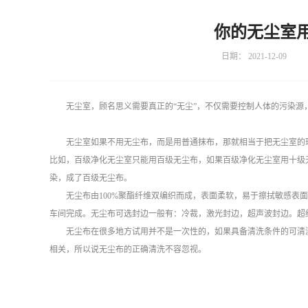
你的无尘室
日期：
2021-12-09
无尘室，顾名思义需要真正的“无尘”，不仅需要控制人体的污染
无尘室如果不用无尘布，而是用普通抹布，那就相当于把无尘室的
比如，百级净化无尘室只能用百级无尘布，如果百级净化无尘室用十级
染，成了百级无尘布。
无尘布由100%聚酯纤维双编织而成，表面柔软，易于擦拭敏感表
车间完成。无尘布可选封边一般有：冷裁，激光封边，超声波封边。超
无尘布在很多地方试用并不是一次性的，如果具备清洗条件的可清
相关，所以说无尘布的正确清洗不容忽视。