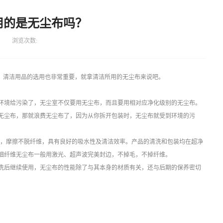
用的是无尘布吗？
浏览次数:
源，清洁用品的选用也非常重要，就拿清洁所用的无尘布来说吧。
环境给污染了，无尘室不仅要用无尘布，而且要用相对应净化级别的无尘布。
无尘布，那就浪费无尘布了，因为从你拆开包装时，无尘布就受到环境的污
面，摩擦不脱纤维，具有良好的吸水性及清洁效率。产品的清洗和包装均在超净
细纤维无尘布一般用激光、超声波完美封边，不掉毛，不掉纤维。
洗后继续使用，无尘布的性能除了与其本身的材质有关，还与后期的保养密切