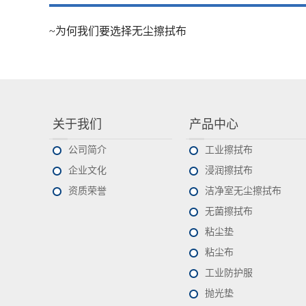
~为何我们要选择无尘擦拭布
关于我们
产品中心
公司简介
工业擦拭布
企业文化
浸润擦拭布
资质荣誉
洁净室无尘擦拭布
无菌擦拭布
粘尘垫
粘尘布
工业防护服
抛光垫