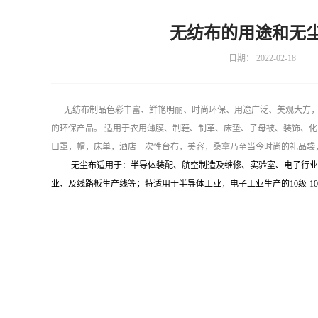
无纺布的用途和无
日期：
2022-02-18
无纺布制品色彩丰富、鲜艳明丽、时尚环保、用途广泛、美观大方，
的环保产品。 适用于农用薄膜、制鞋、制革、床垫、子母被、装饰、
口罩，帽，床单，酒店一次性台布，美容，桑拿乃至当今时尚的礼品袋
无尘布适用于：半导体装配、航空制造及维修、实验室、电子行业
业、及线路板生产线等；特适用于半导体工业，电子工业生产的10级-10