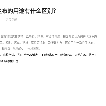
尘布的用途有什么区别？
浏览次数:
图案和款式都多样，且质轻、环保、可循环再用，被国际公认为保护地球生态
化工、印刷、汽车、建材，家具等行业，及服装衬布，医疗卫生一次性手术衣，
，精品袋，购物袋，广告袋等等。
、电脑组装、光LC学仪器制造、LCD液晶显示、精密仪器、光学产品、航空工
000级净化厂房
。