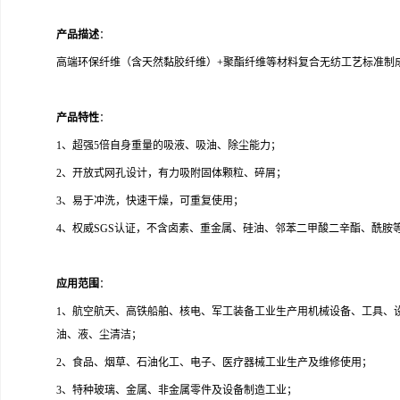
产品描述
：
高端环保纤维（含天然黏胶纤维）+聚酯纤维等材料复合无纺工艺标准制
产品特性
：
1、超强5倍自身重量的吸液、吸油、除尘能力；
2、开放式网孔设计，有力吸附固体颗粒、碎屑；
3、易于冲洗，快速干燥，可重复使用；
4、权威SGS认证，不含卤素、重金属、硅油、邻苯二甲酸二辛酯、酰胺
应用范围
：
1、航空航天、高铁船舶、核电、军工装备工业生产用机械设备、工具、
油、液、尘清洁；
2、食品、烟草、石油化工、电子、医疗器械工业生产及维修使用；
3、特种玻璃、金属、非金属零件及设备制造工业；