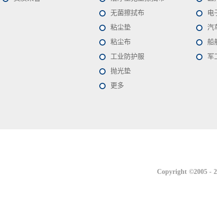
无菌擦拭布
电
粘尘垫
汽
粘尘布
船
工业防护服
军
抛光垫
更多
联系我们
联系我们
Copyright ©2005 -