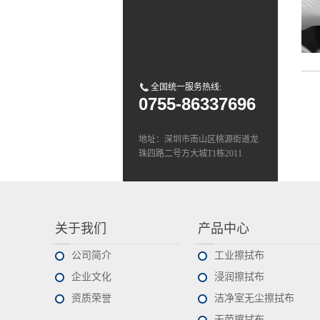
全国统一服务热线:
0755-86337696
地址：深圳市南山区桃源街道龙
珠四路二号方大城T1栋2011
Tel：0755-8633 7696
E-mail:sales@deli-pro.com
关于我们
产品中心
公司简介
工业擦拭布
企业文化
浸润擦拭布
资质荣誉
洁净室无尘擦拭布
无菌擦拭布