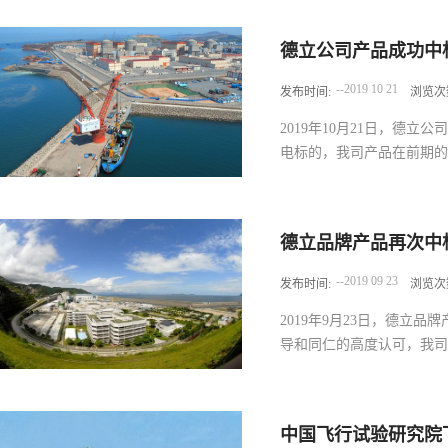
德立公司产品成功中
-
-
2019
10
21
发布时间:
浏览次
2019年10月21日，德
电标的，我司产品在前期的试
价和认可。德立品牌产品在
德立品牌产品再次中
司全力为客户提供优质产品
障。
-
-
2019
09
23
发布时间:
浏览次
2019年9月23日，德立
导和同仁的高度认可，我司一
目提供优质产品和高效服务
中国飞行试验研究院