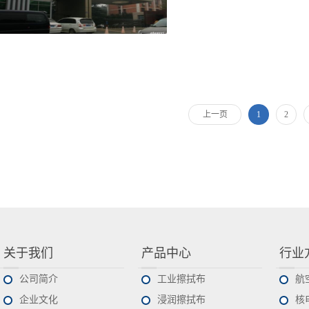
上一页
1
2
关于我们
产品中心
行业
公司简介
工业擦拭布
航
企业文化
浸润擦拭布
核