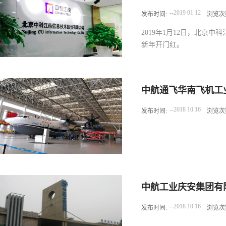
-
-
2019
01
12
发布时间:
浏览次
2019年1月12日，北京
新年开门红。
中航通飞华南飞机工
-
-
2018
10
16
发布时间:
浏览次
中航工业庆安集团有
-
-
2018
10
16
发布时间:
浏览次