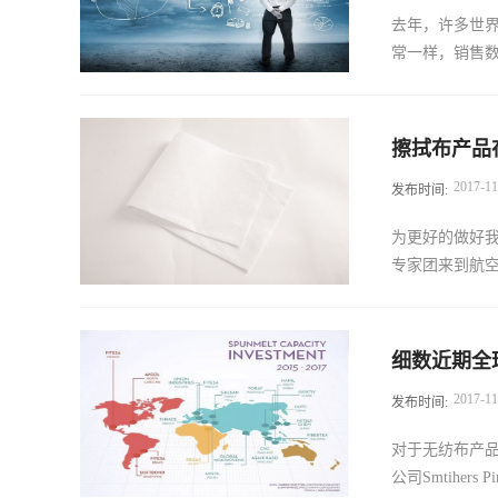
PART21G/21
去年，许多世
的专业客舱维
常一样，销售数
我司的产品选
的基础。
料价格和货币
擦拭布产品
着新投资和设
2017
-
11
发布时间:
上，新增两家新
企业。这两家公
为更好的做好我
更多的来自中
专家团来到航空
多变化。杜邦
许多行业带来新
Munksjö
拭布在哈飞车
榜单包括40余
细数近期全
污、水渍、微
西欧等成熟市
2017
-
11
发布时间:
优势，如抗静
公司，两家土
近两周的现场
的公司继续投
对于无纺布产
依然受到关注。土耳其
公司Smtihers
场，希望能够更