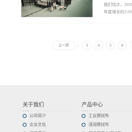
品。此外，耐
我们估计，201
面，无纺布工业
增长率甚至更快。
年底增长约3.6
全球产能将增加至
在进行或宣布的
...
上一页
3
4
5
6
2020年期间约
率。实际全球产
张。由于生产
正在进行或宣布2
在2010-20
产能为415,
2010-20
其技术现代化
关于我们
产品中心
充分利用新的
项目，2015 -
公司简介
工业擦拭布
企业文化
浸润擦拭布