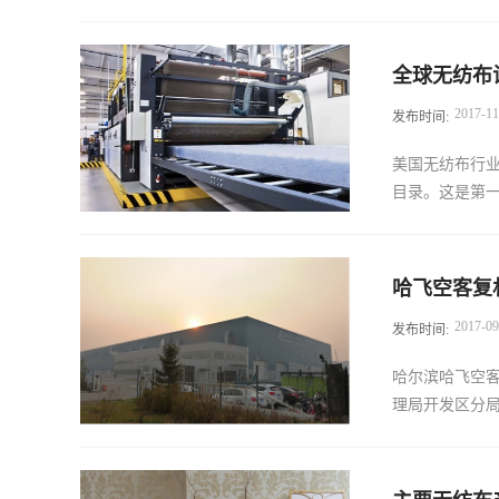
纺布市场总量为1
全球无纺布
万吨，即3820亿
2017
-
11
发布时间:
（吨），7.2
6-7％的健康水
美国无纺布行业
的放缓反映出
目录。这是第一
历史数据。根
通常用于相对
品、成人失禁
的设施地点的
可以多次使用
哈飞空客复
帮助。无纺布
制材料，这些
2017
-
09
发布时间:
导致的成本太
没有放缓，而
于美国，欧洲和
—— 市场需
哈尔滨哈飞空客
产量上限都进行
新线和产能增
理局开发区分局
位于亚洲。目
长的中产阶级对更
美国Americh
PET，PLA，尼
销售、向空客集团
级打孔 针线-宽