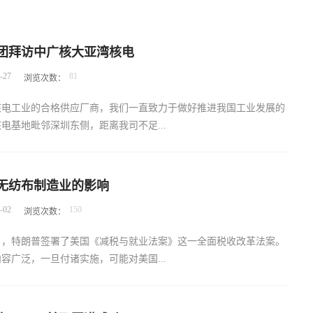
团拜访中广核大亚湾核电
-
27
81
浏览次数：
核电工业的合格供应厂商，我们一直致力于做好推进我国工业发展的
电基地毗邻深圳东侧，距离我司不足...
公司一直保持着友好合作往来。为加强合作，更好的服务于我国的核
无纺布制造业的影响
7日，我司领导闫总率团拜访了大亚湾核电基地，就现有的服务产品
-
02
150
浏览次数：
的服务双方做了详尽的探讨。大亚湾核电运营管理有限公司对我们公
务表示诚恳的赞扬，同时也相信德立公司的研发团队一定能为我国核
月22日，特朗普签署了美国《减税与就业法案》这一全面税收改革法案。
作出更多更优质的服务。
容广泛，一旦付诸实施，可能对美国...
济格局产生重大影响。这次美国税改最显著的特点就是广泛的、大幅