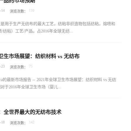
产品的市场预期
列复合材料飞机零部件等。目前德立公司已有六大类产品已获得该司的
梳理和成型针刺– 12英寸兰多，24英寸石榴石卡，12英寸针刺生产
-
14
110
浏览次数：
含了环境控制、工业擦拭、安全防护等类型，同时，由于该司对德立
（Groz-Beckert）， 美国南卡罗来纳州米尔堡， &#...
在一些新产品上，该司也提出一些新的需求，相信在今后双方的合作
在是用于生产无纺布的最大工艺，纺粘非织造物包括纺粘，熔喷和
。
喷/纺粘）工艺/产品。占2016年全球无纺...
.8％。他们主导潜力巨大的卫生、医疗、液体过滤、建筑和屋顶的无
球卫生市场展望：纺织材料 vs 无纺布
其他十三个无纺布市场有关。 2016年，纺熔产品全球市场的供应量
-
23
75
浏览次数：
1369亿平方米），价值156亿美元。预计到2021年，纺熔无纺布将达
2065亿平方米，价值225亿美元。 到2022年，气流成网无纺布市
s Pira的最新市场报告 -- 2021年全球卫生市场展望：纺织材料 vs 无纺
5亿美元，相当于82亿平方米或654,500吨。这是基于2017年市场价
于2016年全球卫生市场（婴儿...
5亿平方米（506,600吨） 的消费预期。2017-2022年预计年增长率分
（美元），4.8％（平方米）和5.3％（吨）。相对气流成网产品市场需
5％，虽然某些地区和某些气流成网产品存在一些供应问题，但目前
女性卫生巾和卫生棉条，成人失禁产品以及医疗和擦拭巾市场）消耗
求状况仍然平衡。 湿法无纺布在一些较传统的成熟市场中不断引
：全世界最大的无纺布技术
值170亿美元。 2016 - 2021年的年增长率预计为6.4％（按量和价
品，同时还参与到一些最新的无纺布应用中。 墙纸是开发较早的湿法
-
18
142
浏览次数：
市场的无纺布部分预计将以2016年至2021年增长率两倍以上的速度发
品用途之一，现在正在快速替代曾经在市场上占领先地位的的纸质产
术衣和窗帘的巨大市场正在向全球一次性无纺布产品转变，另一方