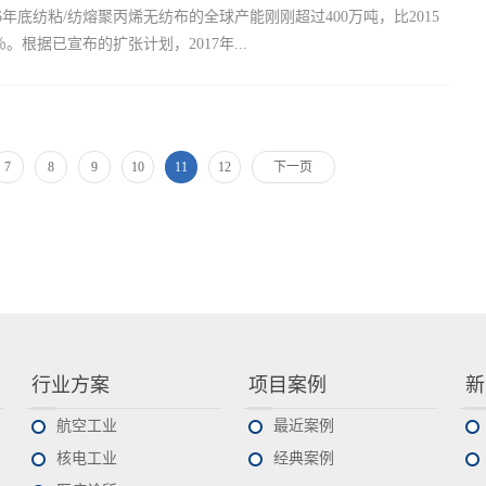
用性特点使得这个类别能以更高的速度增长，壁纸和其他耐用产品的
6年底纺粘/纺熔聚丙烯无纺布的全球产能刚刚超过400万吨，比2015
抹布市场的发展得益于近期美国EPS 的新的环保要求。
在处...
％。根据已宣布的扩张计划，2017年...
近420万吨，相当于2015-2017年期间约为年增长率3.2％。根据正
扩张，我们预计2020年全球产能将达到430万吨，相当于2015年至
7
8
9
10
11
12
下一页
为2％年增长率。这一能力扩张速度相比2010-2015年的每年5.3％增长
能在2020年可能略高，考虑到目前的估计不包括尚未宣布的产能扩
线装配时间的不均衡，年同比增长可能更高。虽然仍处于初期阶段，
015-2020年全球产能扩张，远远落后于2010-2015年实现的吨位。
15年期间，实现了139万吨新能力，而在2015-2020年期间投产或宣布的新
000吨。我们预计2020年的容量将高于我们目前的估计，但仍然落后于
20年，因为后期装机容量继续被消化。 选定的生产商继续安装能力，使
，满足不断变化和不断增长的需求，定位在高增长的区域市场，通过
行业方案
项目案例
新
更高产出能力，实现更低的现金成本。 按地区和基于已经宣布的
 2017年在南亚的产能增长预计每年超过10％...
航空工业
最近案例
核电工业
经典案例