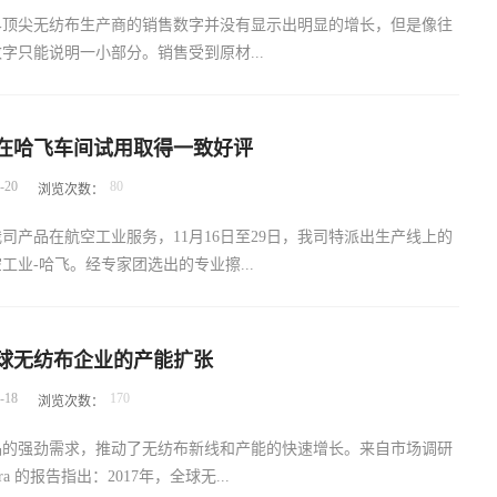
J DOA/EASA PART145, EN9100及多项环境保护认证文件，及多项领先
界顶尖无纺布生产商的销售数字并没有显示出明显的增长，但是像往
修与维护技术。 本次会议，确定初步确定了双方的合作模式，并对
字只能说明一小部分。销售受到原材...
型提出了初步方案，为今后在民航飞机清洗业务上的合作奠定了良好
汇率的负面影响，但是所有市场和地区的销售量都在持续上升。伴随
在哈飞车间试用取得一致好评
备升级，诸多企业继续投资于该产业，产能将继续增长。今年的榜单
-
20
80
浏览次数：
公司 - 浙江金三发集团和兴泰无纺制品有限公司，这两家都是中国
司的信息由CNITA提供，未来几年我们可以期待在这份报告中看到
司产品在航空工业服务，11月16日至29日，我司特派出生产线上的
国的有影响力的企业。除了新公司外，本榜单中现有的公司也发生很
工业-哈飞。经专家团选出的专业擦...
今年是全球第五大无纺布生产商，正在与化学巨头陶氏合并，这将给
的创造力。而且，世界第四大无纺布生产商Ahlstrom奥斯龙与
明士克合并成为一家专注于纤维解决方案的公司。今年的顶尖无纺布公司
间进行了严谨周密的实地测试，我司产品不仅满足了生产过程中对油
个位于世界各地的无纺布生产商。虽然许多领先的公司都位于美国和
球无纺布企业的产能扩张
尘等的擦拭清除，而且做到一次清洁到位，更重要的是体现了产品的
场，但发展中地区正在增加其在榜单中的份量。今年，有两家以色列
-
18
170
浏览次数：
电、不掉毛、不含卤素杂质等，对清洁表面不会产品二次污染。经过
耳其公司和六家位于中国（含台湾地区）的公司入榜。随着新兴市场
试用测试，我司产品得到了车间工人们的一致好评。
资和发展，未来几年肯定会看到排名的攀升。然而，即使成熟市场也
品的强劲需求，推动了无纺布新线和产能的快速增长。来自市场调研
的Mogul，Fibertex Personal Care和Sandler也都进入美国市
 Pira 的报告指出：2017年，全球无...
好地为北美的客户服务。与往年一样，排名的依据是...