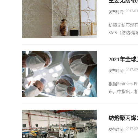
主要无纺布
空客A320系
来纳州克莱姆森
2017
-
03
发布时间:
准入，产品包
线 格罗茨-贝克特
品牌的信任，
纺熔无纺布现
上会更加紧密
SMS（纺粘/熔
布消费量的48
2021年全
纺布市场，并与
2017
-
02
发布时间:
达到460万吨（
到670万吨，即
根据Smither
场预计将增长至2
布，中指出，相对
值18亿美元，6
别为为6.6％
求每年增长约
尿布/尿裤，
来看，全球供
纺熔聚丙烯
440万吨材料，价
入和发展新产
2017
-
02
发布时间:
值计算）。 该
无纺布最终产
展，一方面手