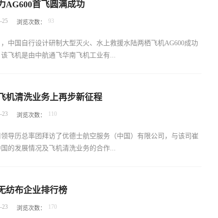
AG600首飞圆满成功
降低个人所得税，也降低企业所得税。调整后的个人所得税最高税率
-
25
93
浏览次数：
至37%，最低税率从12%降为10%，同时，个人和家庭的免税额提高了一
1.2万美元和2.4万美元。企业所得税方面的下调步伐更为激进。从
24日，中国自行设计研制大型灭火、水上救援水陆两栖飞机AG600成功
美国企业所得税将从35%永久性降至21%，一次性下调14个百分点。个
该飞机是由中航通飞华南飞机工业有...
企业等中小型企业占美国企业总数的95%左右，税改法案规定这类
应的个人所得税更为优惠的税率，优惠幅度为20%。这次税改的另
，也是比单纯减税更为重要的政策调整，是对刺激投资、吸引资金回
的大型飞机。德立品牌产品见证了AG600从总装、试车、滑行测试
。例如，为鼓励投资，税改法案规定资本品可直接扣除，而不必分5
飞机清洗业务上再步新征程
程。德立公司曾多次派技术团队到访该司，专业服务于AG600生产
扣除。美国此番税改，可谓掀起一番热议，主流声音都在说减税，到
-
23
110
浏览次数：
理、擦拭及安全防护等环节。中航通飞华南飞机工业有限公司隶属中
？与我国的税收条款差距有多少？企业所得税个人所得税遗产税净投
团公司，是中航通用飞机有限责任公司旗下的全资子公司。该司是专
Conduit）企业所有者导管公司是指通常以逃避或减少税收、转移或
公司领导历总率团拜访了优德士航空服务（中国）有限公司，与该司崔
机和特种飞机研制生产的飞机主制造商，主要承担通用飞机和特种飞
目的而设立的公司。这类公司仅在所在国登记注册，以满足法律所要
国的发展情况及飞机清洗业务的合作...
装、试飞、产品交付、销售支持服务，以及飞机复合材料零部件制造
，而不从事制造、经销、管理等实质性经营活动。此类避税安排中的
在研在产的飞机产品包括大型水陆两栖飞机、单发活塞轻型飞机、单
公司形式，但...
和双发涡扇公务机等。
讨。法国UUDS集团成立于1981年，主营业务包括：飞机改型方案
球无纺布企业排行榜
部件维修与生产，客舱整体翻新与改型，婴儿摇篮与机载担架，纳米
-
23
170
浏览次数：
技术与服务，独创的全机消杀与灭活技术等。集团拥有EASA