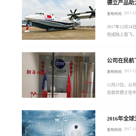
德立产品助力
度的减税，既
2017
-
12
发布时间:
从39.6%降
倍，分别提高至
2017年12月
2018年起，
完成陆上首飞，
人独资或合伙制
企业适用于比相
一个重要特点
限公司主导生产
流的高度重视
公司在民航
到首飞的全部过
年通过折旧来
2017
-
12
发布时间:
过程的表面处
底减了多少呢
国航空工业集
资所得税导管（
12月23日，
业从事通用飞
累积利润等为
总就优德士在中
机的部装、总
求的组织形式
的工作。公司
导管公司通常是
发涡浆公务机
模式做了详细探
2016年全
与实施，客舱
2017
-
11
发布时间:
级飞机外表干洗