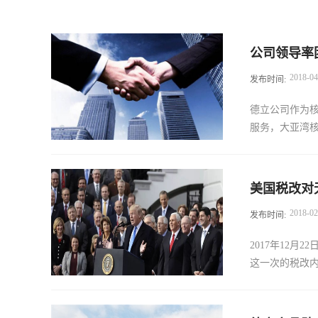
公司领导率
2018
-
04
发布时间:
德立公司作为
服务，大亚湾核
百里地，双方
美国税改对
电事业，4月2
2018
-
02
发布时间:
和未来可提高
司所作出的服
2017年12
电事业的发展
这一次的税改内
经济和世界经