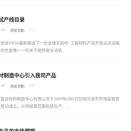
010万吨或2698亿平方米，423亿美元，预计到2022年将达到1360
试产线目录
平方米，574亿美元。2017 - 2022 期间的年增长率预计为6.2％
-
14
172
浏览次数：
％（平方米）和6.3％（美元）。 尽管无纺布的全球增长率仍然保持在
平，但预计到2022年将略有下降。2017 - 2022年总体持续增长但轻微
协会INDA最新推出了一份全球无纺布/ 工程材料产品开发试点设施
亚洲（中国），南美洲（巴西）以及欧洲部分地区的增长预期将低于
份也是唯一一份关于提供商业试机...
据使用方式，无纺布可以分为两大类：一次性和耐用。一次性无纺布
较短的时间或单次使用，主要用于消费产品，如纸尿裤、女性卫生用
产品和大多数擦拭巾。耐用的无纺布通常具有较长的使用寿命，或者
简报，对于实现新型无布纺或是新构造材料开发试验的的企业非常有
，例如：过滤材料、汽车地垫、床垫材料、道路中的土工布和杂草控
材制造中心引入我司产品
可以避免企业在新材料或新业务的产品开发过程中，使用商业设备而
只是耐用无纺布用品中的一部分。这几年，无纺布产能增加的步伐从
-
16
109
浏览次数：
高，而小规模的试产设备可以满足对样品的需求。该目录详细列出位
且纵观全球，新线的足迹遍布每个大洲。背后主要驱动因素就是两个
亚洲的32 个试产设施的地址，改变每条试产线的工艺能力，尺寸及
求的增加和设备技术的更新。下面，让我们逐一细数各个地区的无纺布
复合材料制造中心有限公司于2009年6月8日在哈尔滨市市场监督管
了简要说明。其中14家企业或机构位于美国，15家位于欧洲，3家
长。亚洲地区对于一次性产品的强劲需求，一方面反映了亚洲不断增
登记成立。公司经营范围包括生产、...
录中唯一一条在中国的试产线是安德里茨公司上方于无锡的针刺线。
高性能...
em Inc， 道尔顿，佐治亚州 Spunbond –每丝1到3旦尼尔，PP，
龙6，TPUCarver Non-Woven， 美国新泽西州弗里蒙特 串联卡，超
成员和或AirbusSAS指定空客供应商提交及交付空客A350XWB及
度3.5米，GSM 300-2400克莱姆森大学材料科学与工程学院，南卡罗