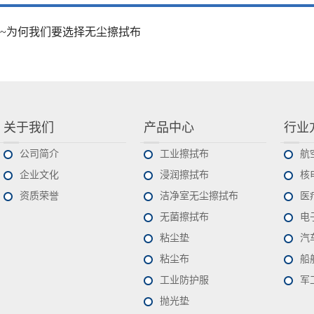
~为何我们要选择无尘擦拭布
关于我们
产品中心
行业
公司简介
工业擦拭布
航
企业文化
浸润擦拭布
核
资质荣誉
洁净室无尘擦拭布
医
无菌擦拭布
电
粘尘垫
汽
粘尘布
船
工业防护服
军
抛光垫