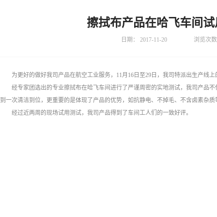
擦拭布产品在哈飞车间试
日期：
2017-11-20
浏览次数
为更好的做好我司产品在航空工业服务，11月16日至29日，我司特派出生产线上
经专家团选出的专业擦拭布在哈飞车间进行了严谨周密的实地测试，我司产品不
到一次清洁到位，更重要的是体现了产品的优势，如抗静电、不掉毛、不含卤素杂质
经过近两周的现场试用测试，我司产品得到了车间工人们的一致好评。