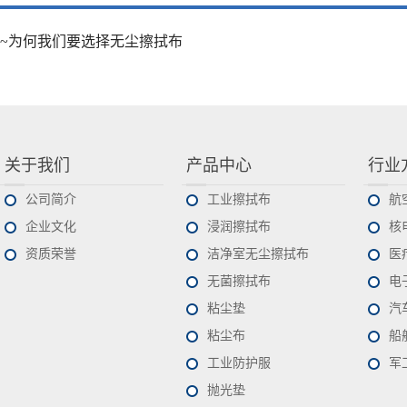
~为何我们要选择无尘擦拭布
关于我们
产品中心
行业
公司简介
工业擦拭布
航
企业文化
浸润擦拭布
核
资质荣誉
洁净室无尘擦拭布
医
无菌擦拭布
电
粘尘垫
汽
粘尘布
船
工业防护服
军
抛光垫