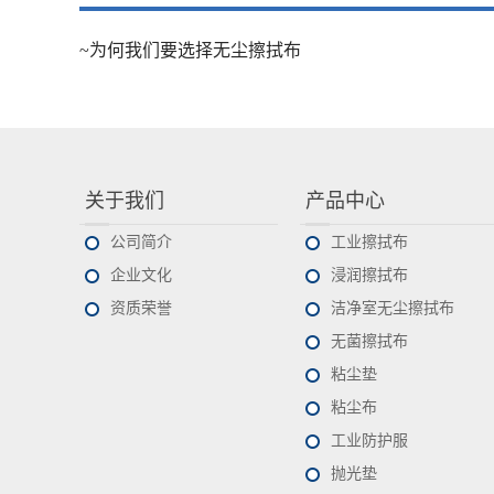
~为何我们要选择无尘擦拭布
关于我们
产品中心
公司简介
工业擦拭布
企业文化
浸润擦拭布
资质荣誉
洁净室无尘擦拭布
无菌擦拭布
粘尘垫
粘尘布
工业防护服
抛光垫