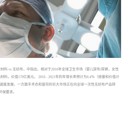
展望：纺织材料 vs 无纺布，中指出，相对于2016年全球卫生市场（婴儿尿布/尿裤，女性
价值170亿美元。 2016 - 2021年的年增长率预计为6.4％（按量和价值计
以上的速度发展，一方面手术衣和窗帘的巨大市场正在向全球一次性无纺布产品转
环保要求。