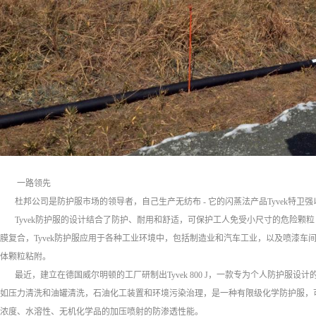
一路领先
杜邦公司是防护服市场的领导者，自己生产无纺布 - 它的闪蒸法产品Tyvek特卫
Tyvek防护服的设计结合了防护、耐用和舒适，可保护工人免受小尺寸的危险颗粒 
膜复合，Tyvek防护服应用于各种工业环境中，包括制造业和汽车工业，以及喷漆
体颗粒粘附。
最近，建立在德国威尔明顿的工厂研制出Tyvek 800 J，一款专为个人防护服设计的新型T
如压力清洗和油罐清洗，石油化工装置和环境污染治理，是一种有限级化学防护服，
浓度、水溶性、无机化学品的加压喷射的防渗透性能。