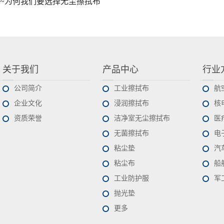
~为何我们要选择无尘擦拭布
关于我们
产品中心
行业
公司简介
工业擦拭布
航
企业文化
浸润擦拭布
核
资质荣誉
洁净室无尘擦拭布
医
无菌擦拭布
电
粘尘垫
汽
粘尘布
船
工业防护服
军
抛光垫
更多