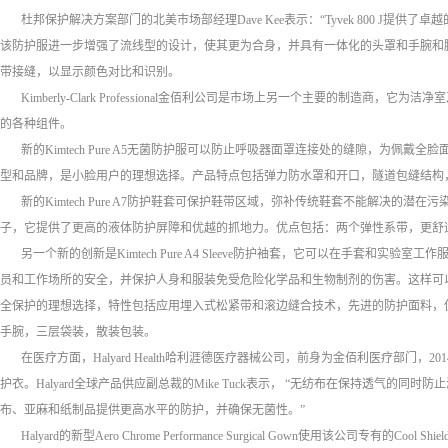
杜邦保护解决方案部门的北美市场部经理Dave Kee表示：“Tyvek 800 J提供了
该防护服进一步增强了流线型的设计，使其更为合身，并具有一体化的头罩和手腕和
带接缝，以显示颜色对比和识别。
Kimberly-Clark Professional金佰利公司是市场上另一个主要的制造商
的各种组件。
新的Kimtech Pure A5无菌防护服可以防止呼吸器面罩连接处的缝隙，为佩
型和品牌，是小脸用户的理想选择。产品特点包括弹力防水罩和开口，隧道包缝结构，防止
新的Kimtech Pure A7防护鞋套可保护鞋带区域，弥补传统鞋套不能解决的潜在污染。 
子，它提供了更高的液体防护屏障和优越的抓地力。优点包括：两个弹性系带，更舒
另一个新的创新是Kimtech Pure A4 Sleeve防护袖套，它可以在手套和实
员和工作场所的安全，并保护人身和服装免受危险化学品和生物制剂的伤害。这样可
全保护的理想选择，特性包括应用埋入式松紧带和滚边缝合技术，先进的防护面料，
手腕，三层袋装，散装包装。
在医疗方面，Halyard Health哈利涯德医疗器械公司，前身为金佰利医疗部门，
护衣。Halyard全球产品供应副总裁的Mike Tuck表示， “无纺布在保持透气的
布、亚麻和纸制品提供更高水平的防护，并确保无菌性。”
Halyard的新型Aero Chrome Performance Surgical Gown使用该公司专有的