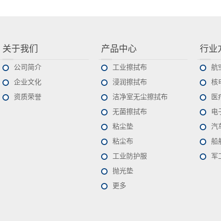
关于我们
产品中心
行业
公司简介
工业擦拭布
航
企业文化
浸润擦拭布
核
资质荣誉
洁净室无尘擦拭布
医
无菌擦拭布
电
粘尘垫
汽
粘尘布
船
工业防护服
军
抛光垫
更多