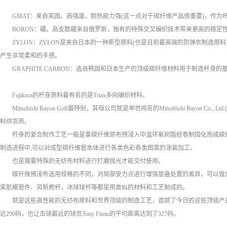
GMAT：来自英国。高强度，耐热能力强(这一点对于碳纤维产品很重要)，作
BORON：硼。高支数硼来自俄罗斯，独有的特殊交叉编织技术带来更高的稳定
ZYLON：ZYLON是来自日本的一种新型原料(也是目前最高端的防弹衣制造
产生非常柔和的手感。
GRAPHITE CARBON：选自韩国和日本生产的顶级碳纤维材料用于制造杆身的
Fujikura的杆身原料最有名的是Triax多向编织材料。
Mitsubishi Rayon Golf最特别，其母公司就是举世闻名的Mitsubishi Rayo
料供货商。
杆身的复合制作工艺一般是拿碳纤维原布预浸入中温环氧树脂经卷制固化而成碳
制造进程中,可以对成型碳纤维管本体进行各类色彩各类图案的涂装加工。
也是需要特殊的无纺布材料进行打磨抛光才能交付使用。
碳纤维预浸布选用规格的不同，对局部受力点进行增强层叠处置的差异，可以做
桨航模管件、风帆桅杆、冰球球杆等都是用类似的材料和工艺制成的。
就是这些高性能的无纺布原料和世界顶级的制造工艺，造就了今日的这些顶级产品，造
近290码，也让击球最远的球员Tony Finau的平均距离达到了327码。