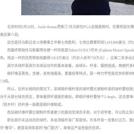
北京时间2月26日，Justin thomas贾斯汀-托马斯在PGA全国度假村，在骤
美巡第八冠。
这也是托马斯过去31场赛事之中第七场胜利，七场比赛累积到3,419,800美元
而最终帮助托马斯赢得关键一杆的就是Titleist 915Fd 5号木 (Fujikura Motore Sp
布。而这一杆的优势帮助他赢得118.8万美元（约合人民币750万元），比第二名多出近
高尔夫球杆是高尔夫球运动中的基本装备，由球头、杆身、握把组成。根据杆身
碳纤维呈黑色，坚硬，具有强度高、重量轻等特点，是一种力学性能优异的新材料
7.9倍。
所以，在杆头相同的情况下，采用碳纤维杆身的球杆要比钢制杆身的球杆要轻很多。球
对于大部分球员而言，意味着挥杆速度的差别，即碳纤维杆要快个2-4mph，这也意味
（铁木杆）的杆身一般都是碳纤维制成。
而且碳纤维杆要比钢制杆传递更少的震动至球员手部，对于初学者，可以防止失
职业高尔夫运动员的球杆，多由顶级杆身厂家提供。许多杆身一支售价过万，限
尽“奢华”，更是采用各家的“独门配方”，来保证产品性能的优异。