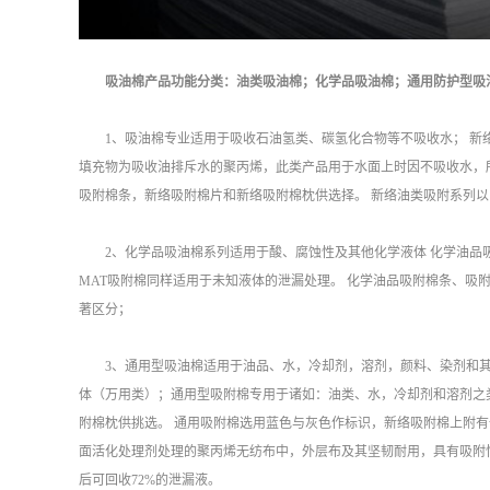
吸油棉产品功能分类：油类吸油棉；化学品吸油棉；通用防护型吸
1、吸油棉专业适用于吸收石油氢类、碳氢化合物等不吸收水； 
填充物为吸收油排斥水的聚丙烯，此类产品用于水面上时因不吸收水，
吸附棉条，新络吸附棉片和新络吸附棉枕供选择。 新络油类吸附系列
2、化学品吸油棉系列适用于酸、腐蚀性及其他化学液体 化学油品吸
MAT吸附棉同样适用于未知液体的泄漏处理。 化学油品吸附棉条、吸
著区分；
3、通用型吸油棉适用于油品、水，冷却剂，溶剂，颜料、染剂和
体（万用类）；通用型吸附棉专用于诸如：油类、水，冷却剂和溶剂之类
附棉枕供挑选。 通用吸附棉选用蓝色与灰色作标识，新络吸附棉上附有一个
面活化处理剂处理的聚丙烯无纺布中，外层布及其坚韧耐用，具有吸附
后可回收72%的泄漏液。