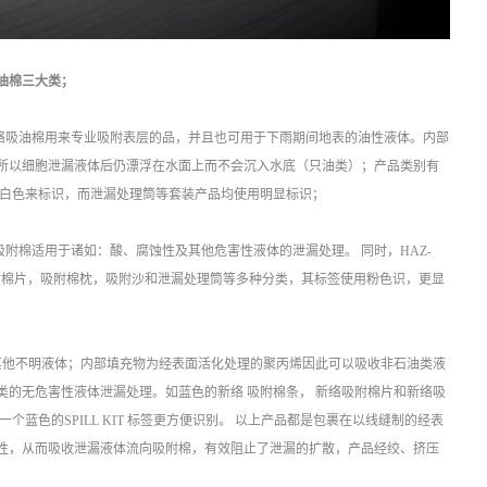
油棉三大类；
新络吸油棉用来专业吸附表层的品，并且也可用于下雨期间地表的油性液体。内部
所以细胞泄漏液体后仍漂浮在水面上而不会沉入水底（只油类）；产品类别有
以白色来标识，而泄漏处理筒等套装产品均使用明显标识；
附棉适用于诸如：酸、腐蚀性及其他危害性液体的泄漏处理。 同时，HAZ-
附棉片，吸附棉枕，吸附沙和泄漏处理筒等多种分类，其标签使用粉色识，更显
其他不明液体；内部填充物为经表面活化处理的聚丙烯因此可以吸收非石油类液
的无危害性液体泄漏处理。如蓝色的新络 吸附棉条， 新络吸附棉片和新络吸
蓝色的SPILL KIT 标签更方便识别。 以上产品都是包裹在以线缝制的经表
性，从而吸收泄漏液体流向吸附棉，有效阻止了泄漏的扩散，产品经绞、挤压