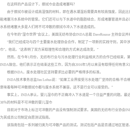
在这样的产品设计下，擦拭巾会造成堵塞吗？
由于擦拭巾被设计成高湿强的材料，即在遇水潮湿后需要具有较高强度，因此比
能堵塞污水系统中的管泵。它们还可以与下水道中的脂肪结合，形成堵塞管道并且必须以
水系统堵塞大多是人们将不可冲散的擦拭巾冲入下水道造成的。
在今年的“湿巾世界”会议上，美国无纺布协会INDA总裁 DaveRousse 主持
“我们已经成功与四个主要废水处理协会合作，制定了一项新的实践守则，其中涉
巾”，他说。“这表明了双方采取理性和合理的方式来达成改变。”
然而，在今年1月份，无纺布行业与污水处理行业利益相关方的合作已经结束，第
INDA致信，他们表示正在结束这些工作，因为自2016年5月以来没有取得任何有意
根据INDA，废水处理社区坚持要求比必要的严格得多的标准。
INDA技术事务总监Jim Loftus说：“如果工业界接受污水处理厂坚持的合格
意味着每种可冲散擦拭巾都与废水系统不兼容。这不是行业可以接受的。”
事实上，INDA承认，婴儿湿巾的不正确冲入下水道是一个日益严重的问题。最
38％的材料是不可冲散的婴儿湿巾
目前对于市场上标注可冲散的产品没有强制测试要求。美国的无纺布行业协会INDA
为其成员公司制定自愿测试指南。
该指南包括一系列被归类为可冲散产品的测试。测试包括产品是否通过地区管道