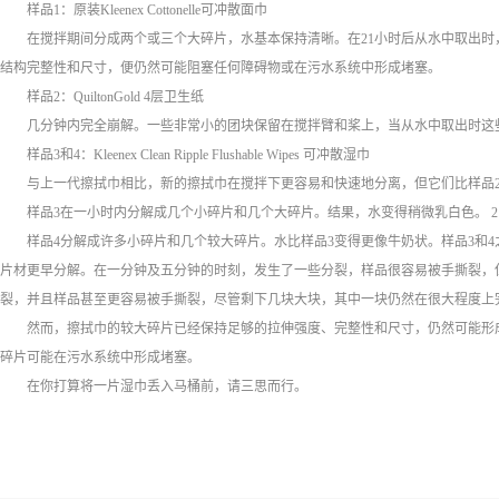
样品1：原装Kleenex Cottonelle可冲散面巾
在搅拌期间分成两个或三个大碎片，水基本保持清晰。在21小时后从水中取出
结构完整性和尺寸，便仍然可能阻塞任何障碍物或在污水系统中形成堵塞。
样品2：QuiltonGold 4层卫生纸
几分钟内完全崩解。一些非常小的团块保留在搅拌臂和桨上，当从水中取出时这
样品3和4：Kleenex Clean Ripple Flushable Wipes 可冲散湿巾
与上一代擦拭巾相比，新的擦拭巾在搅拌下更容易和快速地分离，但它们比样品
样品3在一小时内分解成几个小碎片和几个大碎片。结果，水变得稍微乳白色。 
样品4分解成许多小碎片和几个较大碎片。水比样品3变得更像牛奶状。样品3和
片材更早分解。在一分钟及五分钟的时刻，发生了一些分裂，样品很容易被手撕裂，
裂，并且样品甚至更容易被手撕裂，尽管剩下几块大块，其中一块仍然在很大程度上完
然而，擦拭巾的较大碎片已经保持足够的拉伸强度、完整性和尺寸，仍然可能形
碎片可能在污水系统中形成堵塞。
在你打算将一片湿巾丢入马桶前，请三思而行。