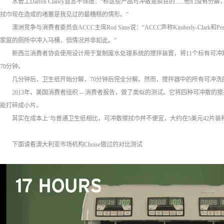
水管工Darren Clancy直言不讳道：“称这些产品可冲散是疯狂的......他
拭巾现在造成的堵塞是我见过的最糟糕的情形。”
澳洲竞争与消费者委员会ACCC主席Rod Sims说：“ACCC声称Kimberly-Cl
家庭的厕所中冲入马桶，但情况并非如此。”
新西兰消费者协会使用设计用于复制废水处理系统的搅拌装置，将11个标有可
70分钟。
几分钟后，卫生纸开始分解，70分钟后完全分解。然而，搅拌器中的所有可冲
2013年，美国消费者组织 -- 消费者报告，做了类似的测试。它将四种可冲散
能打碎成小片。
其实在成本上‘与普通卫生纸相比，可冲散擦拭巾并不便宜，大约在5美元42片装和5.
下面请看澳大利亚市场机构Choise做过的对比测试