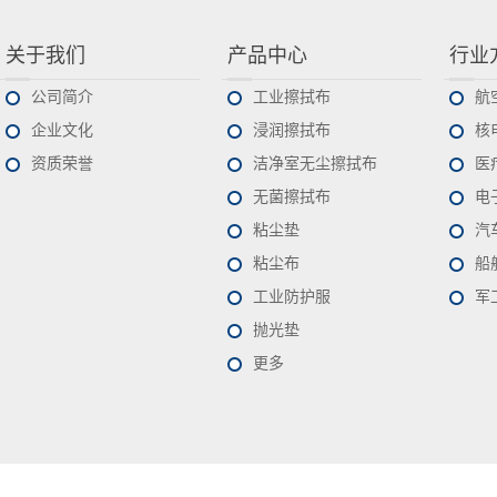
关于我们
产品中心
行业
公司简介
工业擦拭布
航
企业文化
浸润擦拭布
核
资质荣誉
洁净室无尘擦拭布
医
无菌擦拭布
电
粘尘垫
汽
粘尘布
船
工业防护服
军
抛光垫
更多
联系我们