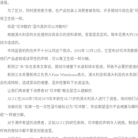
速度。
为了区分，同时使用更方便，在产品包装上消费者被告知，许多擦拭巾现在是“
用卫生纸一样。
但是“可冲散的”湿巾真的可以冲散吗？
根据澳大利亚的水处理供应商显示的资料表明，答案是否定的。每年花费大约15
拭巾造成的。
市场监管机构也并不十分认同这个观点。2016年 12月12日，它宣布对可冲洗散擦拭巾制造商 Kim
他们产品虚假或误导性的声明 – 可以像卫生纸一样分解。
新西兰“水”杂志发表文章说，擦拭巾堵塞下水道和排水管道，导致不必要的管道
新西兰水务署新西兰负责人Peter Whitehouse表示，澳大利亚和澳大利亚
会形成残桩，造成泵站的堵塞、湿井栓塞和下水道溢流。
让我们再来看下消费者对“可冲散”概念是怎么理解的
ACCC在2016年7月对1679名年龄在18-75岁的澳大利亚人进行了调查，询问他
当被问及 “如果一包一次性湿巾被标记为”可冲散“，你会期望湿巾不会堵塞马桶吗
纸”一样被分解。
对于满怀希望的消费者，正如ACCC的研究表明，可冲散的声明令人困惑。制造商
所有的擦拭巾都不要丢到管道里。