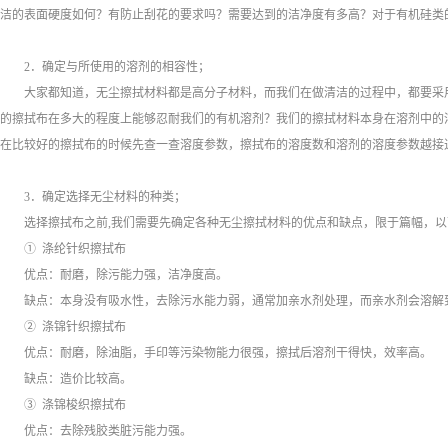
洁的表面硬度如何？有防止刮花的要求吗？需要达到的洁净度有多高？对于有机硅类
2．确定与所使用的溶剂的相容性；
大家都知道，无尘擦拭材料都是高分子材料，而我们在做清洁的过程中，都要采
的擦拭布在多大的程度上能够忍耐我们的有机溶剂？我们的擦拭材料本身在溶剂中的
在比较好的擦拭布的时候先查一查溶度参数，擦拭布的溶度数和溶剂的溶度参数越接
3．确定选择无尘材料的种类；
选择擦拭布之前,我们需要先确定各种无尘擦拭材料的优点和缺点，限于篇幅，
① 涤纶针织擦拭布
优点：耐磨，除污能力强，洁净度高。
缺点：本身没有吸水性，去除污水能力弱，通常加亲水剂处理，而亲水剂会溶解
② 涤锦针织擦拭布
优点：耐磨，除油脂，手印等污染物能力很强，擦拭后溶剂干得快，效率高。
缺点：造价比较高。
③ 涤锦梭织擦拭布
优点：去除残胶类脏污能力强。