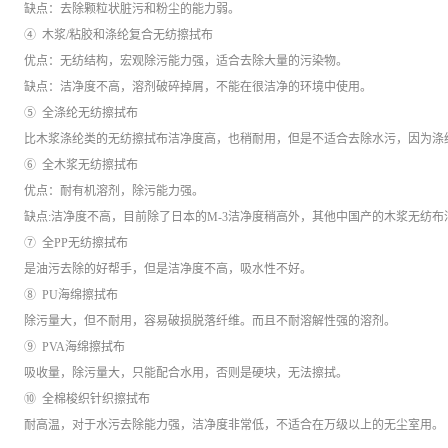
缺点：去除颗粒状脏污和粉尘的能力弱。
④ 木浆/粘胶和涤纶复合无纺擦拭布
优点：无纺结构，宏观除污能力强，适合去除大量的污染物。
缺点：洁净度不高，溶剂破碎掉屑，不能在很洁净的环境中使用。
⑤ 全涤纶无纺擦拭布
比木浆涤纶类的无纺擦拭布洁净度高，也稍耐用，但是不适合去除水污，因为涤
⑥ 全木浆无纺擦拭布
优点：耐有机溶剂，除污能力强。
缺点:洁净度不高，目前除了日本的M-3洁净度稍高外，其他中国产的木浆无纺
⑦ 全PP无纺擦拭布
是油污去除的好帮手，但是洁净度不高，吸水性不好。
⑧ PU海绵擦拭布
除污量大，但不耐用，容易破损脱落纤维。而且不耐溶解性强的溶剂。
⑨ PVA海绵擦拭布
吸收量，除污量大，只能配合水用，否则是硬块，无法擦拭。
⑩ 全棉梭织针织擦拭布
耐高温，对于水污去除能力强，洁净度非常低，不适合在万级以上的无尘室用。