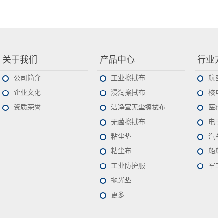
关于我们
产品中心
行业
公司简介
工业擦拭布
航
企业文化
浸润擦拭布
核
资质荣誉
洁净室无尘擦拭布
医
无菌擦拭布
电
粘尘垫
汽
粘尘布
船
工业防护服
军
抛光垫
更多