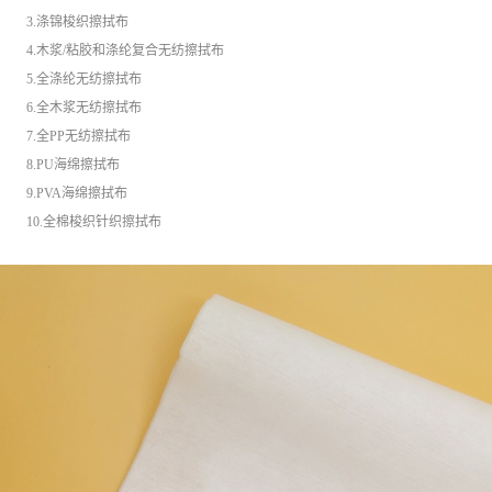
3.涤锦梭织擦拭布
4.木浆/粘胶和涤纶复合无纺擦拭布
5.全涤纶无纺擦拭布
6.全木浆无纺擦拭布
7.全PP无纺擦拭布
8.PU海绵擦拭布
9.PVA海绵擦拭布
10.全棉梭织针织擦拭布