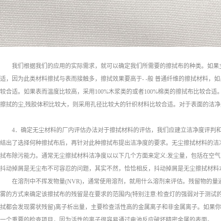
我们根据我们的应用的实际需求，就可以确定我们所需要的擦拭布的种类。如果
适，因为此类材料擦拭与表而接触多，擦拭效果要高于- -般 普通纤维的擦拭材料
较合适。如果表而温度比较高，采用100%木浆类的或者100%棉类的擦拭布比较合
擦拭的尘,残胶体积比较大，则采用孔径比较大的针织材料比较合适。对于表面的洁
4．确定无尘材料的厂内评估办法对于擦拭材料的评估，我们应建立洁净度评判和
结出了选择何种擦拭布后，再针对此种擦拭布提出洁净度的要求。无尘擦拭材料的洁
拭布除污能力。通常无尘擦拭材料洁净度以以下几个方面来定义:发尘量，包括在空气中尘粒
抖动掉屑是无尘布不可容忍的问题，其实不然，恰恰相反，抖动掉屑是无尘擦拭材料
在溶剂中不挥发物量(NVR)，通常使用溶剂，就用什么溶剂来评估。残留物的
雾的方式来确定该擦拭布的残留是在要求的范围内(特别注意:检查灯的强弱对于测试
拭都会发现雾状残留)离子析出量，主要检查活性高的金属离子和非金属离子。如果
一个重要的检查项目，因为活性的离子很容易通过电池反应破坏精密金属的表面。