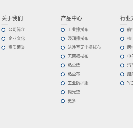
关于我们
产品中心
行业
公司简介
工业擦拭布
航
企业文化
浸润擦拭布
核
资质荣誉
洁净室无尘擦拭布
医
无菌擦拭布
电
粘尘垫
汽
粘尘布
船
工业防护服
军
抛光垫
更多