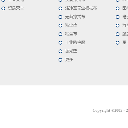
资质荣誉
洁净室无尘擦拭布
医
无菌擦拭布
电
粘尘垫
汽
粘尘布
船
工业防护服
军
抛光垫
更多
联系我们
联系我们
Copyright ©2005 -