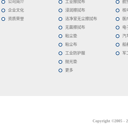
公司简介
工业擦拭布
航
企业文化
浸润擦拭布
核
资质荣誉
洁净室无尘擦拭布
医
无菌擦拭布
电
粘尘垫
汽
粘尘布
船
工业防护服
军
抛光垫
更多
联系我们
联系我们
Copyright ©2005 -