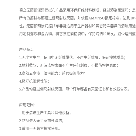
德立无菌预浸润擦拭布产品采用环保纤维材料制成，经过溶剂预浸润；是
所有的擦拭布都经过伽玛射线灭菌，并依据AMM/ISO指定标准，达到1
性，无菌预预浸润擦拭布非常适用于生产器材和其它特殊器具的清洁用途
用定制溶液和混合物，将它装在酒精袋中，保持清洁和蒸发，减少溶剂蒸
产品特点
1.无尘室生产，使用中无纤维脱落，不产生纤维屑，保证擦拭质量；
2.材料柔软，对清洁物表面不产生任何划痕、不损伤物件表面；
3.高效去水渍、油污能力；超强吸液能力；
4.极好抗溶解性能；
5.产品均经过伽马射线灭菌，每个订单都备有灭菌证书和有效报告表。
应用范围:
1.用于清洁生产工具和其他设备；
2.物品进入无尘室前预清洁；
3.适用于无菌室擦拭使用。