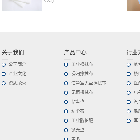
SV-QTC
关于我们
产品中心
行业
公司简介
工业擦拭布
航
企业文化
浸润擦拭布
核
资质荣誉
洁净室无尘擦拭布
医
无菌擦拭布
电
粘尘垫
汽
粘尘布
船
工业防护服
军
抛光垫
更多