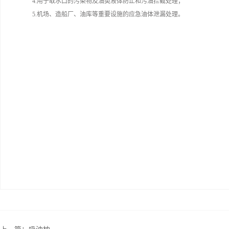
4.用于取水口的污染物及油类液体防止和污油拦截处理；
5.机场、造船厂、油库等重要设施的应急油体泄漏处理。