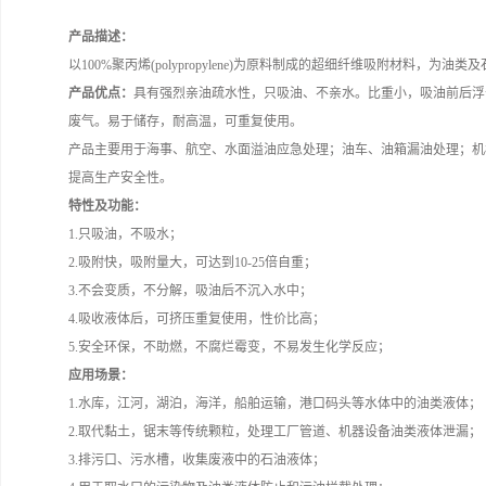
产品描述：
以100%聚丙烯(polypropylene)为原料制成的超细纤维吸附材料，为油
产品优点：
具有强烈亲油疏水性，只吸油、不亲水。比重小，吸油前后浮
废气。易于储存，耐高温，可重复使用。
产品主要用于海事、航空、水面溢油应急处理；油车、油箱漏油处理；机
提高生产安全性。
特性及功能：
1.只吸油，不吸水；
2.吸附快，吸附量大，可达到10-25倍自重；
3.不会变质，不分解，吸油后不沉入水中；
4.吸收液体后，可挤压重复使用，性价比高；
5.安全环保，不助燃，不腐烂霉变，不易发生化学反应；
应用场景：
1.水库，江河，湖泊，海洋，船舶运输，港口码头等水体中的油类液体；
2.取代黏土，锯末等传统颗粒，处理工厂管道、机器设备油类液体泄漏；
3.排污口、污水槽，收集废液中的石油液体；