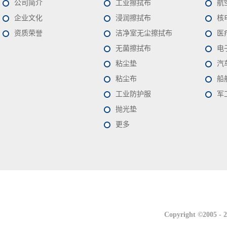
公司简介
工业擦拭布
航
企业文化
浸润擦拭布
核
资质荣誉
洁净室无尘擦拭布
医
无菌擦拭布
电
粘尘垫
汽
粘尘布
船
工业防护服
军
抛光垫
更多
联系我们
联系我们
Copyright ©2005 -