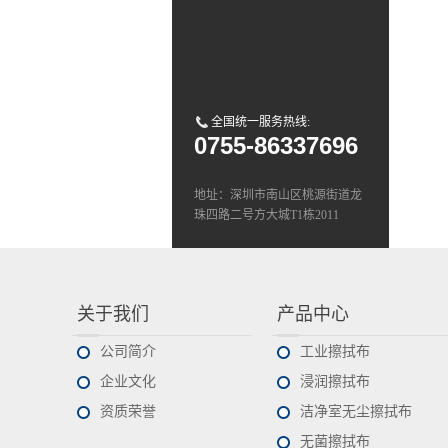
全国统一服务热线:
0755-86337696
地址：深圳市南山区桃源街道龙
珠四路二号方大城T1栋2011
Tel：0755-8633 7696
E-mail:sales@deli-pro.com
关于我们
产品中心
公司简介
工业擦拭布
企业文化
浸润擦拭布
资质荣誉
洁净室无尘擦拭布
无菌擦拭布