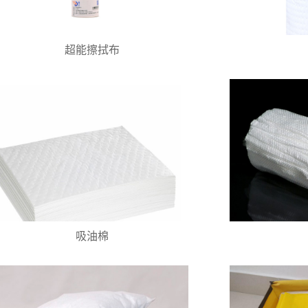
超能擦拭布
吸油棉