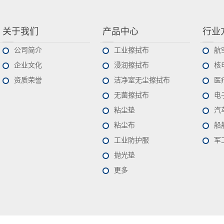
关于我们
产品中心
行业
公司简介
工业擦拭布
航
企业文化
浸润擦拭布
核
资质荣誉
洁净室无尘擦拭布
医
无菌擦拭布
电
粘尘垫
汽
粘尘布
船
工业防护服
军
抛光垫
更多