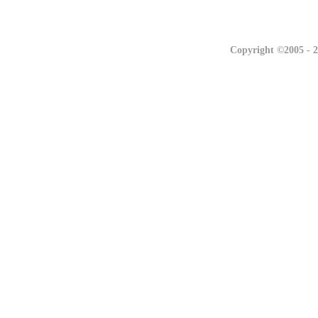
联系我们
联系我们
Copyright ©2005 -