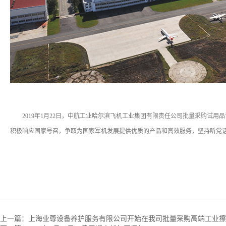
2019年1月22日，中航工业哈尔滨飞机工业集团有限责任公司批量采购试
积极响应国家号召，争取为国家军机发展提供优质的产品和高效服务，坚持听党
上一篇：
上海业尊设备养护服务有限公司开始在我司批量采购高端工业擦