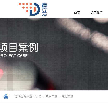
首页
关于我们
您现在的位置：
首页
→
项目案例
→
最近案例