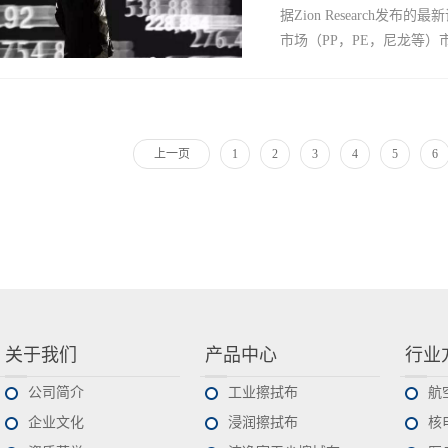
项目，2015 - 2017年在
据Zion Research
卫生市场的三个主要组成部
市场（PP，PE，尼龙等）市场将
代可重复使用的产品。 
持续斗争。在新兴市场，它
就选择一次性尿布。在发达
美金增长至2020年的459亿
费者认为，可再用的基于纺
于一次性产品，特别是医疗
愿意放弃一次性用品的便
上一页
1
2
3
4
5
6
动力。土工布产业也同样被
重复用产品，非织造产品超
聚丙烯为原料的无纺布在2
织物产品 ...
土工材料上的大规模使用会
擦拭巾等）和耐用性材料（
用市场，亚太区占全球市场
增长的势头纺粘材料作为全球
见证未来数年的高速增长。
关于我们
产品中心
行业
公司简介
工业擦拭布
航
企业文化
浸润擦拭布
核