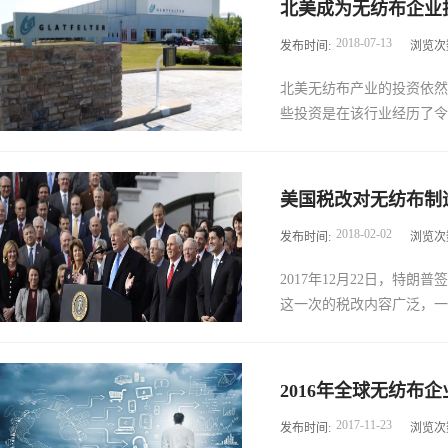
外，湿巾出口远大于进口，
北美成为无纺布企业
单。清单涉及航空航天、信
院教授斯向煜以《非织造擦
2018
-
07
-
13
发布时间:
浏览次
独立关税项目。征税产品建
造擦拭材料的加工技术、分
单中虽然没有涉及纺织品和
绍。他指出，北美和西欧可
北美无纺布产业的投资依然
纺织生产加工所需的设备种
性等特点买单，而新兴市场
些投资是在该行业经历了令人
经编机、针织大圆机、针织
强。北美和西欧等发达地区
及，此外还包括多种纺机配
头。会上，他就梳理...
织投资主要利用美国的棉花
后进行的。 根据INDA，北
品出口到第三国或者运回中
美国税改对无纺布制
美新增了663,000吨无纺布产
的相关纺机设备出口。为捍
2018
-
02
-
02
发布时间:
浏览次
色州扩建的干法纸厂于四季
国的部分进口商品加征关税
全球干法纸总产能增加至13万
等法律法规和国际法基本原
2017年12月22日，特
地和其他低定量产品的生产中心
飞机等进口商品对等采取加征
这一次的税改内容广泛，一旦
工厂，产能为 24,000吨的
金额约500亿美元。其中
其位于美国威斯康星州Gree
原料，具体包括：5201000
目。 投资涉及在现有水刺
经济和世界经济格局产生重
将提升工厂的能力，并进一步
2016年全球无纺布
度的减税，既降低个人所得
品。一旦升级，生产线将改善
2017
-
11
-
23
发布时间:
浏览次
从39.6%降至37%，最
卫生应用提供高附加值无纺布