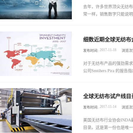
倍，分别提高至1.2万美元
外，该投资为Suomine
去年，许多世界顶尖无纺布
2018年起，美国企业所得
Kimberly-Clark Corp.
常一样，销售数字只能说明一
人独资或合伙制企业等中小
企业适用于比相应的个人所
一个重要特点，也是比单纯
料价格和货币汇率的负面影
流的高度重视。例如，为鼓
细数近期全球无纺布
着新投资和设备升级，诸多
年通过折旧来扣除。美国此
2017
-
11
-
18
发布时间:
浏览次
上，新增两家新公司 - 
底减了多少呢？与我国的税
企业。这两家公司的信息由
资所得税导管（Condui
对于无纺布产品的强劲需求
更多的来自中国的有影响力
累积利润等为目的而设立的
公司Smtihers Pira 的报
多变化。杜邦今年是全球第
求的组织形式，而不从事制
许多行业带来新的创造力。而
导管公司通常是公司形式，但
Munksjö明士克合并成
纺布市场总量为1010万吨或2
榜单包括40余个位于世界
全球无纺布试产线目
万吨，即3820亿平方米，574
西欧等成熟市场，但发展中
2017
-
11
-
14
发布时间:
浏览次
（吨），7.2％（平方米）
公司，两家土耳其公司和六
6-7％的健康水平，但预计到2
的公司继续投资和发展，未
美国无纺布行业协会IND
的放缓反映出亚洲（中国）
依然受到关注。土耳其的Mogul，F
目录。这是第一份也是唯一一
历史数据。根据使用方式，
场，希望能够更好地为北美