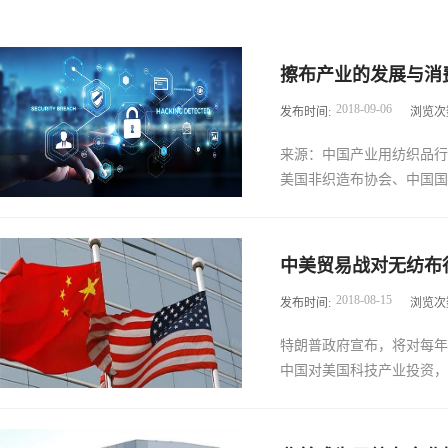
擦布产业的发展与消
2018
-
09
-
06
发布时间:
浏览次
来源：中国产业用纺织品行
美国非织造布协会、中国国际
纺织行业分会、法兰克福展
中美贸易战对无纺布
的平行会议——“擦布产业
2018
-
08
-
15
发布时间:
浏览次
造纸协会生活用纸专业委员
为题作报告。她介绍，全球
特朗普政府宣布，将对每年
达到953亿美元，主要有
中国对美国科技产业投资，一
中，擦拭巾达到95亿美元
场在原有基础上将缓慢增长
市场相关法律法规有待完善
此拉开。美国贸易代表办公