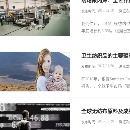
纺熔聚丙烯：全世界
440万吨材料，价值170亿美
入和发展新产品，同时还参
2017
-
02
-
18
发布时间:
浏览次
值计算）。 该市场的无纺布
无纺布最终产品用途之一，
展，一方面手术衣和窗帘的
品。此外，耐用性特点使得
我们估计，2016年底纺粘/
面，无纺布工业抹布市场的
增长率甚至更快。在处...
年底增长约3.6％。根据已宣布
全球产能将增加至近420万吨
卫生纺织品的主要驱
在进行或宣布的扩张，我们预
2017
-
01
-
20
发布时间:
浏览次
2020年期间约为2％年增长
率。实际全球产能在202
在2016年，根据Smithers
张。由于生产线装配时间的
报告，，全球卫生市场（婴儿
正在进行或宣布2015-202
在2010-2015年期间，实
产能为415,000吨。我
性卫生棉垫和棉条，成人失禁
2010-2020年，因为
亿美元。该市场的无纺布部分
其技术现代化，满足不断变
2016
-
05
-
20
发布时间:
浏览次
大型手术衣和铺单市场继续
充分利用新的更高产出能
场得益于近期美国EPS