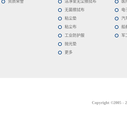
资质荣誉
洁净室无尘擦拭布
医
无菌擦拭布
电
粘尘垫
汽
粘尘布
船
工业防护服
军
抛光垫
更多
联系我们
联系我们
Copyright ©2005 -