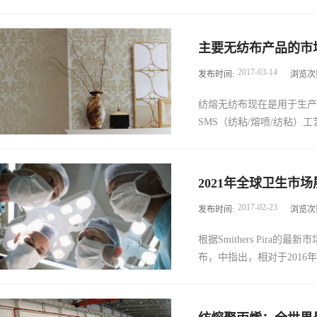
通常用于相对较短的时间或
品、成人失禁产品和大多数
的设施地点的简报，对于实
可以多次使用，例如：过滤
主要无纺布产品的市
帮助。无纺布可以避免企业
制材料，这些只是耐用无纺
2017
-
03
-
14
发布时间:
浏览次
导致的成本太高，而小规模
没有放缓，而且纵观全球，
于美国，欧洲和亚洲的32
—— 市场需求的增加和设
纺熔无纺布现在是用于生产
产量上限都进行了简要说明
新线和产能增长。亚洲地区
SMS（纺粘/熔喷/纺粘）工艺
位于亚洲。目录中唯一一条
长的中产阶级对更高性能...
美国Americhem Inc，
PET，PLA，尼龙6，TPUC
布消费量的48.8％。他
级打孔 针线-宽度3.5米，
2021年全球卫生市场
纺布市场，并与其他十三个
来纳州克莱姆森梳理和成型针
2017
-
02
-
23
发布时间:
浏览次
达到460万吨（1369亿平
线 格罗茨-贝克特（Groz-B
到670万吨，即2065亿平
根据Smithers Pira的最
场预计将增长至25亿美元，相
布，中指出，相对于2016年
值18亿美元，65亿平方米（5
别为为6.6％（美元），4
求每年增长约5％，虽然某
尿布/尿裤，女性卫生巾和
来看，全球供求状况仍然