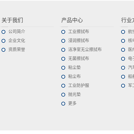
关于我们
产品中心
行业
公司简介
工业擦拭布
航
企业文化
浸润擦拭布
核
资质荣誉
洁净室无尘擦拭布
医
无菌擦拭布
电
粘尘垫
汽
粘尘布
船
工业防护服
军
抛光垫
更多