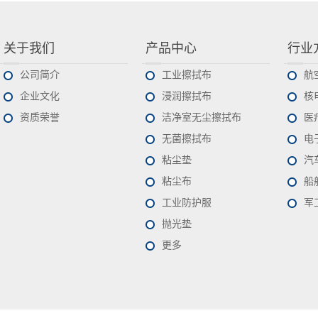
关于我们
产品中心
行业
公司简介
工业擦拭布
航
企业文化
浸润擦拭布
核
资质荣誉
洁净室无尘擦拭布
医
无菌擦拭布
电
粘尘垫
汽
粘尘布
船
工业防护服
军
抛光垫
更多