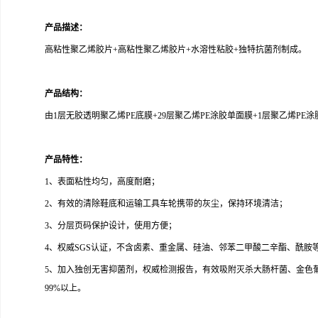
产品描述：
高粘性聚乙烯胶片+高粘性聚乙烯胶片+水溶性粘胶+独特抗菌剂制成。
产品结构：
由1层无胶透明聚乙烯PE底膜+29层聚乙烯PE涂胶单面膜+1层聚乙烯PE
产品特性：
1、表面粘性均匀，高度耐磨；
2、有效的清除鞋底和运输工具车轮携带的灰尘，保持环境清洁；
3、分层页码保护设计，使用方便；
4、权威SGS认证，不含卤素、重金属、硅油、邻苯二甲酸二辛酯、酰胺
5、加入独创无害抑菌剂，权威检测报告，有效吸附灭杀大肠杆菌、金色
99%以上。