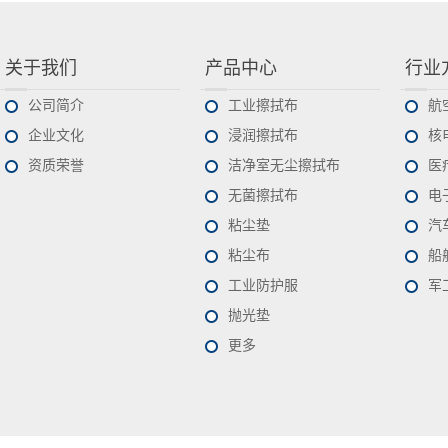
关于我们
产品中心
行业
公司简介
工业擦拭布
航
企业文化
浸润擦拭布
核
资质荣誉
洁净室无尘擦拭布
医
无菌擦拭布
电
粘尘垫
汽
粘尘布
船
工业防护服
军
抛光垫
更多