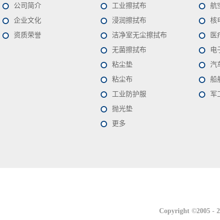
公司简介
工业擦拭布
航
企业文化
浸润擦拭布
核
资质荣誉
洁净室无尘擦拭布
医
无菌擦拭布
电
粘尘垫
汽
粘尘布
船
工业防护服
军
抛光垫
更多
联系我们
联系我们
Copyright ©2005 -