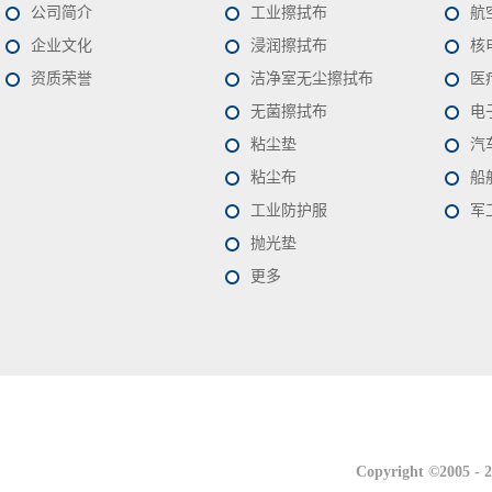
公司简介
工业擦拭布
航
企业文化
浸润擦拭布
核
资质荣誉
洁净室无尘擦拭布
医
无菌擦拭布
电
粘尘垫
汽
粘尘布
船
工业防护服
军
抛光垫
更多
联系我们
联系我们
Copyright ©2005 -