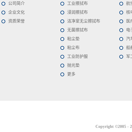
公司简介
工业擦拭布
航
企业文化
浸润擦拭布
核
资质荣誉
洁净室无尘擦拭布
医
无菌擦拭布
电
粘尘垫
汽
粘尘布
船
工业防护服
军
抛光垫
更多
联系我们
联系我们
Copyright ©2005 -