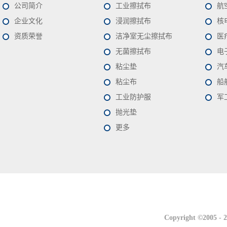
公司简介
工业擦拭布
航
企业文化
浸润擦拭布
核
资质荣誉
洁净室无尘擦拭布
医
无菌擦拭布
电
粘尘垫
汽
粘尘布
船
工业防护服
军
抛光垫
更多
联系我们
联系我们
Copyright ©2005 -