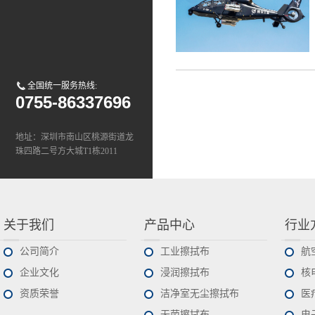
全国统一服务热线:
0755-86337696
地址：深圳市南山区桃源街道龙
珠四路二号方大城T1栋2011
Tel：0755-8633 7696
E-mail:sales@deli-pro.com
关于我们
产品中心
行业
公司简介
工业擦拭布
航
企业文化
浸润擦拭布
核
资质荣誉
洁净室无尘擦拭布
医
无菌擦拭布
电