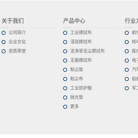
关于我们
产品中心
行业
公司简介
工业擦拭布
航
企业文化
浸润擦拭布
核
资质荣誉
洁净室无尘擦拭布
医
无菌擦拭布
电
粘尘垫
汽
粘尘布
船
工业防护服
军
抛光垫
更多