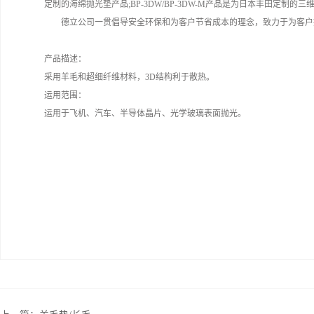
定制的海绵抛光垫产品;BP-3DW/BP-3DW-M产品是为日本丰田定制
德立公司一贯倡导安全环保和为客户节省成本的理念，致力于为客户
产品描述：
采用羊毛和超细纤维材料，3D结构利于散热。
运用范围：
运用于飞机、汽车、半导体晶片、光学玻璃表面抛光。